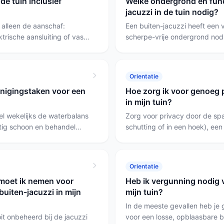
de tuin inclusief
Welke ondergrond en fund
jacuzzi in de tuin nodig?
 alleen de aanschaf:
Een buiten-jacuzzi heeft een 
ktrische aansluiting of vaste
scherpe-vrije ondergrond nod
en van water en doorlopend
zoals de Jacuzzi 4-Persoons (v
cte, plug-in uitvoering als
plaat of een stevige houten vl
tsing wilt; kies een grotere
compacte model de Jacuzzi O
Orientatie
 water als je ruimte en
ruimte.
inigingstaken voor een
Hoe zorg ik voor genoeg p
in mijn tuin?
el wekelijks de waterbalans
Zorg voor privacy door de spa
atig schoon en behandel
schutting of in een hoek), een
iddelen. Voor de dagelijkse
scherming zoals een pergola, 
raktisch; voor filters en
gebruiken. Kies voor een vast
elen.
permanente oplossing wilt (ma
Orientatie
een opblaasbare als je flexibil
 moet ik nemen voor
Heb ik vergunning nodig v
zijn.
buiten-jacuzzi in mijn
mijn tuin?
In de meeste gevallen heb j
it onbeheerd bij de jacuzzi
voor een losse, opblaasbare bu