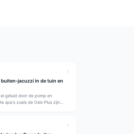
buiten-jacuzzi in de tuin en
ral geluid door de pomp en
te spa's zoals de Oslo Plus zijn
sbare modellen; grote opblaasbare
de Santorini veroorzaken vaker