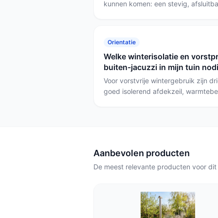
kunnen komen: een stevig, afsluitba
barrières zijn de eerste stap. Comb
waterbehandeling en vaste toezicht
met een vergrendelbaar cover of ki
Orientatie
niet‑opblaasbare spa voor extra veil
Welke winterisolatie en vorstp
buiten-jacuzzi in mijn tuin nod
Voor vorstvrije wintergebruik zijn d
goed isolerend afdekzeil, warmtebeh
continu verwarmen/circulatie, en g
winteronderhoudsproducten. Kies bi
robuuste isolatie en bij opblaasbare
isolerend dek en een winterbehand
pakket.
Aanbevolen producten
De meest relevante producten voor dit