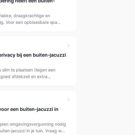
ering heeft een buiten-
vlakke, draagkrachtige en
ig. Voor een opblaasbare spa
ult 650 liter) is een betonnen
onder aan te raden; kies voor het
pblaasbaar Vierkant bij beperkte
rivacy bij een buiten-jacuzzi
 slim te plaatsen (tegen een
 goed afdekzeil en extra
haag of vrijstaande schermen te
e spa als je een geïntegreerde,
kkelijker te verbergen), of voor
iteit en verplaatsing belangrijker
oor een buiten-jacuzzi in
e geen omgevingsvergunning nodig
iten-jacuzzi in je tuin. Vraag wel