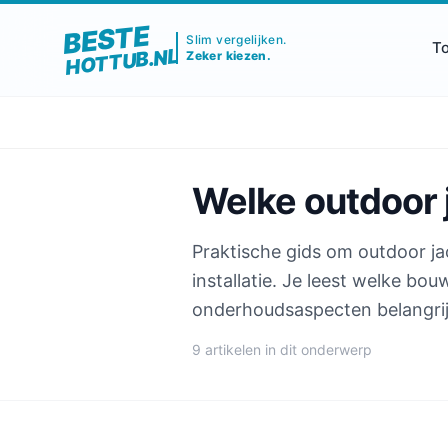
BESTE
Slim vergelijken.
T
HOTTUB.NL
Zeker kiezen.
Welke outdoor j
Praktische gids om outdoor jac
installatie. Je leest welke bo
onderhoudsaspecten belangrijk
9 artikelen in dit onderwerp