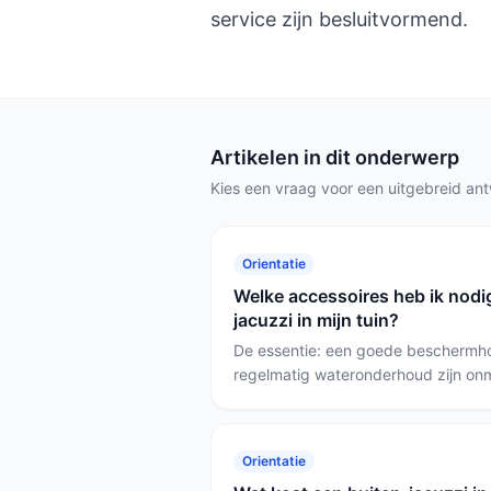
service zijn besluitvormend.
Artikelen in dit onderwerp
Kies een vraag voor een uitgebreid an
Orientatie
Welke accessoires heb ik nodi
jacuzzi in mijn tuin?
De essentie: een goede beschermho
regelmatig wateronderhoud zijn onmi
wekelijks onderhoud is het O-Care 
voor kalkproblemen kies je de W'ea
schoonmaken van filters gebruik je 
Orientatie