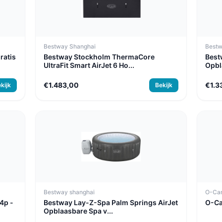
Bestway Shanghai
Best
ratis
Bestway Stockholm ThermaCore
Best
UltraFit Smart AirJet 6 Ho...
Opbl
€1.483,00
€1.3
kijk
Bekijk
Bestway shanghai
O-Ca
4p -
Bestway Lay-Z-Spa Palm Springs AirJet
O-Ca
Opblaasbare Spa v...