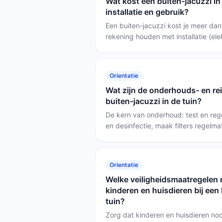
Wat kost een buiten-jacuzzi in 
installatie en gebruik?
Een buiten-jacuzzi kost je meer dan
rekening houden met installatie (ele
bedrading), het vullen en verwarm
stroomverbruik. Kies voor een compa
je klein verbruik en eenvoudige plaa
Orientatie
uitvoering met veel jets en 650 liter
Wat zijn de onderhouds- en re
comfort belangrijker vindt.
buiten-jacuzzi in de tuin?
De kern van onderhoud: test en reg
en desinfectie, maak filters regelm
kalk of troebelheid met geschikte m
routine is een wekelijks spa-pakket p
kalk gebruik je gerichte 1-liter midd
Orientatie
Welke veiligheidsmaatregelen
kinderen en huisdieren bij een 
tuin?
Zorg dat kinderen en huisdieren noo