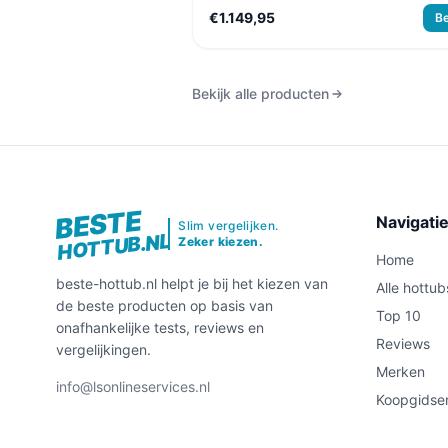
€1.149,95
Be
Bekijk alle producten
BESTE
Navigati
Slim vergelijken.
HOTTUB.NL
Zeker kiezen.
Home
beste-hottub.nl helpt je bij het kiezen van
Alle hottub
de beste producten op basis van
Top 10
onafhankelijke tests, reviews en
Reviews
vergelijkingen.
Merken
info@lsonlineservices.nl
Koopgidse