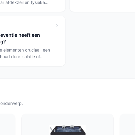
ar afdekzeil en fysieke
advies bij de gemeente als je
ineer dat met regelmatige
grond structureel verandert o
regels; gebruik een spa
fundering vereist.
es een vaste,
igheid.
reventie heeft een
ig?
rie elementen cruciaal: een
oud door isolatie of
oede
j een vaste spa voor
 modellen voor een dik,
eling met een spa-care
 onderwerp.