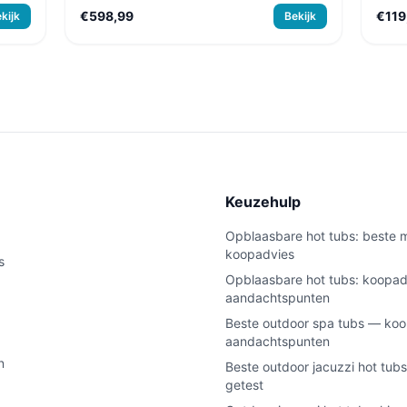
€598,99
€119
kijk
Bekijk
e
Keuzehulp
Opblaasbare hot tubs: beste 
koopadvies
s
Opblaasbare hot tubs: koopad
aandachtspunten
Beste outdoor spa tubs — koo
aandachtspunten
n
Beste outdoor jacuzzi hot tubs
getest