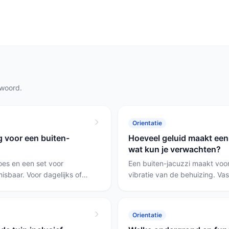
twoord.
Orientatie
g voor een buiten-
Hoeveel geluid maakt een 
wat kun je verwachten?
es en een set voor
Een buiten-jacuzzi maakt voo
sbaar. Voor dagelijks of
vibratie van de behuizing. Vas
pakket handig als voorraad;
doorgaans stiller dan opblaa
u Defender en voor het
modellen met veel jets zoals 
de W'eau Filter Cleaner.
meer geluid.
Orientatie