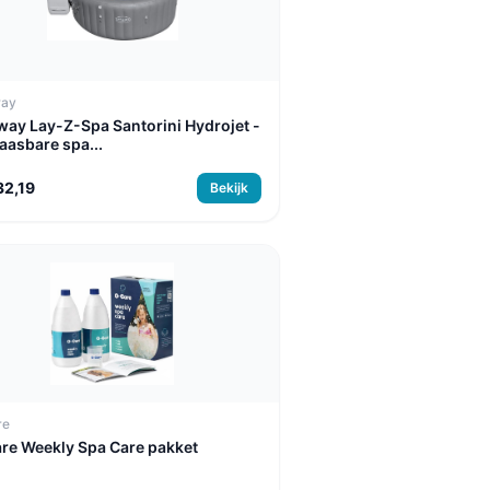
way
way Lay-Z-Spa Santorini Hydrojet -
aasbare spa...
32,19
Bekijk
re
re Weekly Spa Care pakket