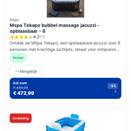
Mspa
Mspa Tekapo bubbel massage jacuzzi -
opblaasbaar - 6
4,2
(11)
Ontdek de MSpa Tekapo, een opblaasbare jacuzzi voor 6
personen met krachtige luchtjets, ideaal voor ontspanning
in je tuin.
Review
Vergelijk
bol.com
-3%
€ 489,99
€ 472,99
Aanbieding