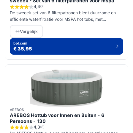
sweeek - Set van 6 filterpatronen voor mspa
4,4
(7)
De sweeek set van 6 filterpatronen biedt duurzame en
efficiënte waterfiltratie voor MSPA hot tubs, met
eenvoudige installatie en onderhoud voor een optimale
Vergelijk
spa-ervaring.
bol.com
€ 35,95
AREBOS
AREBOS Hottub voor Innen en Buiten - 6
Persoons - 130
4,3
(8)