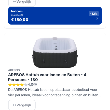
Vergelijk
opbergruimte.
bol.com
-12%
€ 215,99
€ 189,00
AREBOS
AREBOS Hottub voor Innen en Buiten - 4
Persoons - 130
4,0
(5)
De AREBOS Hottub is een opblaasbaar bubbelbad voor
vier personen, ideaal voor ontspanning binnen en buiten
met 130 luchtstralen en instelbare temperatuur.
Vergelijk