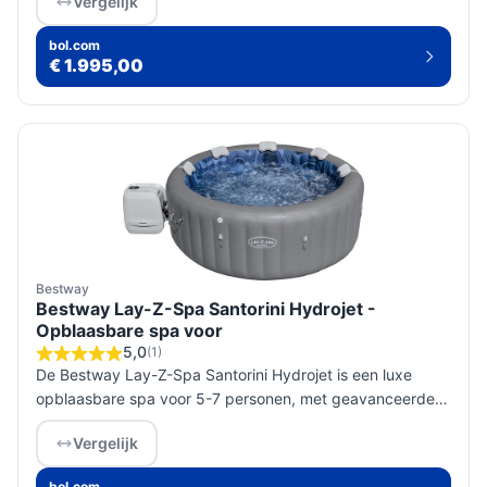
Vergelijk
voordat je koopt.
bol.com
€ 1.995,00
Bestway
Bestway Lay-Z-Spa Santorini Hydrojet -
Opblaasbare spa voor
5,0
(1)
De Bestway Lay-Z-Spa Santorini Hydrojet is een luxe
opblaasbare spa voor 5-7 personen, met geavanceerde
massagejets en energiezuinige technologie voor ultieme
Vergelijk
ontspanning thuis.
bol.com