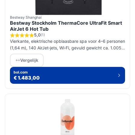
Bestway Shanghai
Bestway Stockholm ThermaCore UltraFit Smart
AirJet 6 Hot Tub
5,0
(1)
Vierkante, elektrische opblaasbare spa voor 4–6 personen
(1,64 m), 140 AirJet‑jets, Wi‑Fi, gevuld gewicht ca. 1.005
kg; check draagkracht vloer en beschikbare ruimte vóór
Vergelijk
aanschaf.
bol.com
€ 1.483,00