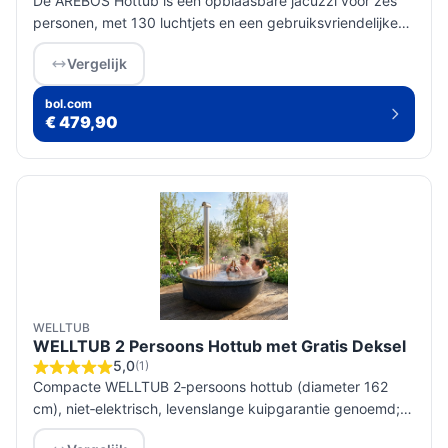
De AREBOS Hottub is een opblaasbare jacuzzi voor zes
personen, met 130 luchtjets en een gebruiksvriendelijke
opzet voor ultieme ontspanning binnen en buiten.
Vergelijk
bol.com
€ 479,90
WELLTUB
WELLTUB 2 Persoons Hottub met Gratis Deksel
5,0
(1)
Compacte WELLTUB 2‑persoons hottub (diameter 162
cm), niet‑elektrisch, levenslange kuipgarantie genoemd;
controleer verwarmingstype en garantievoorwaarden