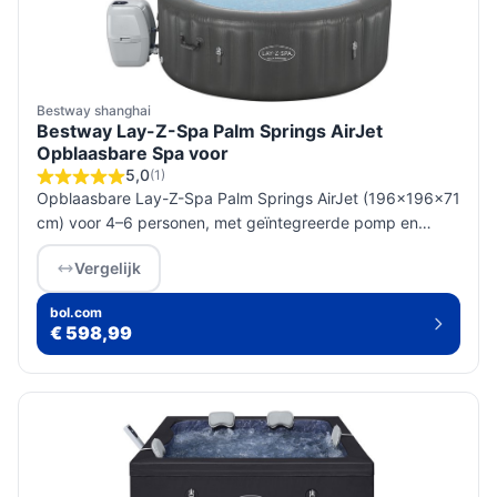
Bestway shanghai
Bestway Lay-Z-Spa Palm Springs AirJet
Opblaasbare Spa voor
5,0
(1)
Opblaasbare Lay-Z-Spa Palm Springs AirJet (196×196×71
cm) voor 4–6 personen, met geïntegreerde pomp en
netstroomaansluiting. Controleer ruimte, geaard
Vergelijk
stopcontact en gevulde draagk...
bol.com
€ 598,99