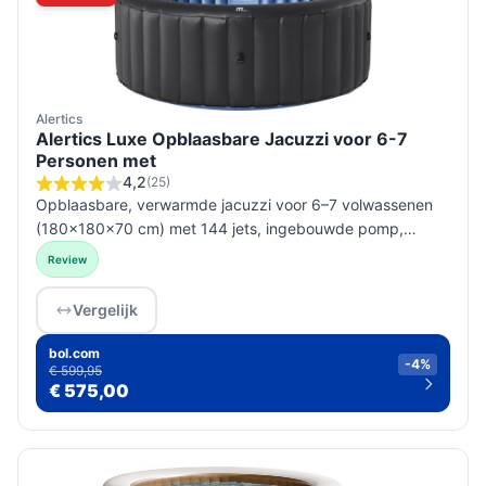
Alertics
Alertics Luxe Opblaasbare Jacuzzi voor 6-7
Personen met
4,2
(25)
Opblaasbare, verwarmde jacuzzi voor 6–7 volwassenen
(180×180×70 cm) met 144 jets, ingebouwde pomp,
verlichting en accessoires; werkt op accu. Controleer
Review
accu‑details en plaatsingsr...
Vergelijk
bol.com
-4%
€ 599,95
€ 575,00