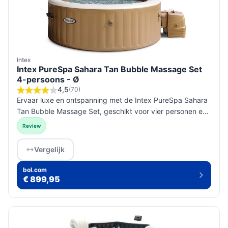
Intex
Intex PureSpa Sahara Tan Bubble Massage Set
4-persoons - Ø
4,5
(70)
Ervaar luxe en ontspanning met de Intex PureSpa Sahara
Tan Bubble Massage Set, geschikt voor vier personen en
voorzien van 120 krachtige jets voor een verkwikkende
Review
massage-ervaring...
Vergelijk
bol.com
€ 899,95