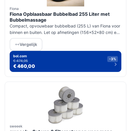
Fiona
Fiona Opblaasbaar Bubbelbad 255 Liter met
Bubbelmassage
Compact, opvouwbaar bubbelbad (255 L) van Fiona voor
binnen en buiten. Let op afmetingen (156×52×80 cm) en
netstroom-aansluiting; 1 jaar fabrieksgarantie, carry-in
Vergelijk
reparatie.
bol.com
-3%
€ 474,95
€ 460,00
sweeek