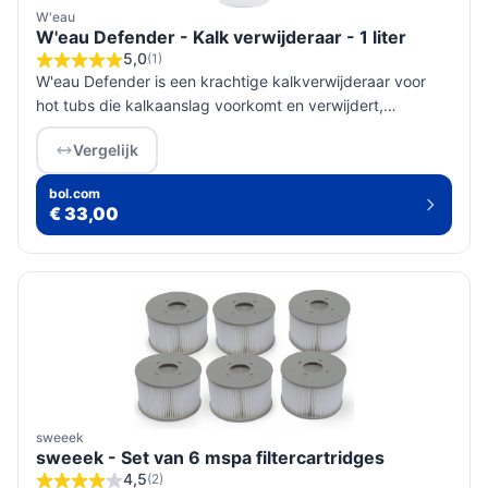
W'eau
W'eau Defender - Kalk verwijderaar - 1 liter
5,0
(1)
W'eau Defender is een krachtige kalkverwijderaar voor
hot tubs die kalkaanslag voorkomt en verwijdert,
waardoor de levensduur van je spa wordt verlengd.
Vergelijk
bol.com
€ 33,00
sweeek
sweeek - Set van 6 mspa filtercartridges
4,5
(2)