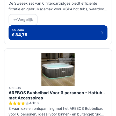
De Sweeek set van 6 filtercartridges biedt efficiënte
filtratie en gebruiksgemak voor MSPA hot tubs, waardoor
je altijd kunt genieten van schoon en veilig spa-water.
Vergelijk
bol.com
€ 34,75
AREBOS
AREBOS Bubbelbad Voor 6 personen - Hottub -
met Accessoires
4,1
(16)
Ervaar luxe en ontspanning met het AREBOS Bubbelbad
voor 6 personen, ideaal voor binnen- en buitengebruik