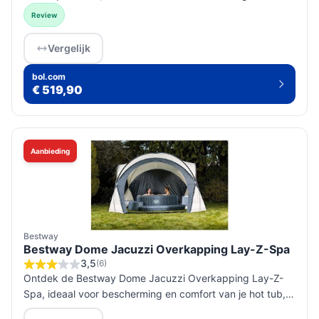
met krachtige jets en sfeervolle LED-verlichting.
Review
Vergelijk
bol.com
€ 519,90
Aanbieding
Bestway
Bestway Dome Jacuzzi Overkapping Lay-Z-Spa
3,5
(6)
Ontdek de Bestway Dome Jacuzzi Overkapping Lay-Z-
Spa, ideaal voor bescherming en comfort van je hot tub,
ongeacht het weer. Eenvoudig op te zetten en biedt extra