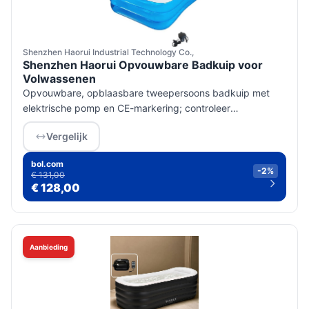
Shenzhen Haorui Industrial Technology Co.,
Shenzhen Haorui Opvouwbare Badkuip voor
Volwassenen
Opvouwbare, opblaasbare tweepersoons badkuip met
elektrische pomp en CE-markering; controleer
nauwkeurige afmetingen en maximale belasting bij de
Vergelijk
verkoper vanwege tegenstrijdige ma...
bol.com
-2%
€ 131,00
€ 128,00
Aanbieding