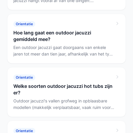
jacuzzi hangt vooral af van drie dingen:
waterinhoud, of de verwarming elektrisch is en
hoeveel tijd hij warm staat. Vergelijk: een groot
elektrisch model zoals de Santorini met 1190 liter
Orientatie
verbruikt beduidend meer dan een niet-elektrisch
Hoe lang gaat een outdoor jacuzzi
model zoals de WELLTUB met 700 liter.
gemiddeld mee?
Een outdoor jacuzzi gaat doorgaans van enkele
jaren tot meer dan tien jaar, afhankelijk van het type
en onderhoud. Opblaasbare modellen slijten sneller;
een vaste, niet-opblaasbare tub met garantie en
regelmatig onderhoud houdt het veel langer vol.
Orientatie
Welke soorten outdoor jacuzzi hot tubs zijn
er?
Outdoor jacuzzi's vallen grofweg in opblaasbare
modellen (makkelijk verplaatsbaar, vaak ruim voor
meerdere personen) en vaste kuipen (steviger, niet-
opblaasbaar en doorgaans compacter). Kies
bijvoorbeeld de Bestway Santorini als je veel plek
Orientatie