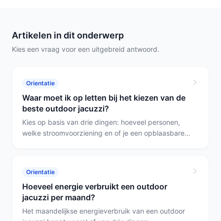
Artikelen in dit onderwerp
Kies een vraag voor een uitgebreid antwoord.
Orientatie
Waar moet ik op letten bij het kiezen van de
beste outdoor jacuzzi?
Kies op basis van drie dingen: hoeveel personen,
welke stroomvoorziening en of je een opblaasbare
of vaste spa wilt. Voor een permanente, ruime spa is
de MSPA Oslo Plus geschikt; voor een betaalbare
familie-oplossing de AREBOS 6-persoons; wil je off-
Orientatie
grid en compact, kies de WELLTUB 2-persoons.
Hoeveel energie verbruikt een outdoor
jacuzzi per maand?
Het maandelijkse energieverbruik van een outdoor