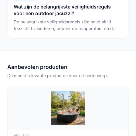
en veel zitplaatsen wilt; kies de WELLTUB als je een
Wat zijn de belangrijkste veiligheidsregels
niet-opblaasbare, compacte
voor een outdoor jacuzzi?
tweepersoonsoplossing zoekt.
De belangrijkste veiligheidsregels zijn: houd altijd
toezicht bij kinderen, beperk de temperatuur en de
tijd in het water, en voorkom elektrische risico’s door
juiste aansluiting en afdekking. Gebruik een deksel
en zorg dat waterchemie en filters in orde zijn
voordat je erin gaat.
Aanbevolen producten
De meest relevante producten voor dit onderwerp.
WELLTUB