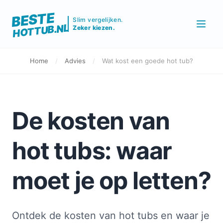
BESTE
Slim vergelijken.
HOTTUB.NL
Zeker kiezen.
Home
/
Advies
/
Wat kost een goede hot tub?
De kosten van
hot tubs: waar
moet je op letten?
Ontdek de kosten van hot tubs en waar je