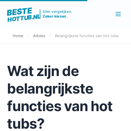
BESTE
Slim vergelijken.
HOTTUB.NL
Zeker kiezen.
Home
/
Advies
/
Belangrijkste functies van hot tubs
Wat zijn de
belangrijkste
functies van hot
tubs?