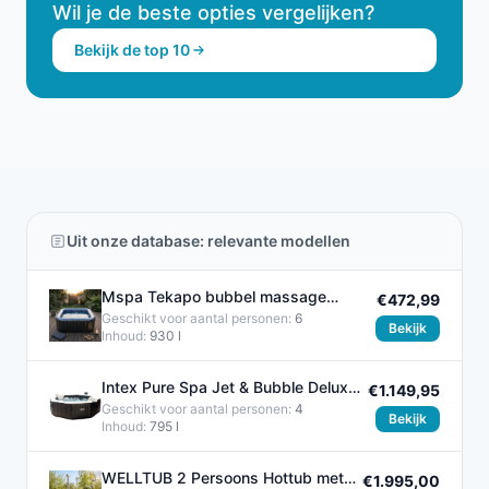
Wil je de beste opties vergelijken?
Bekijk de top 10
Uit onze database: relevante modellen
Mspa Tekapo bubbel massage
€472,99
jacuzzi - opblaasbaar - 6
Geschikt voor aantal personen:
6
Bekijk
Inhoud:
930 l
Intex Pure Spa Jet & Bubble Deluxe
€1.149,95
4p - Ø 201 cm
Geschikt voor aantal personen:
4
Bekijk
Inhoud:
795 l
WELLTUB 2 Persoons Hottub met
€1.995,00