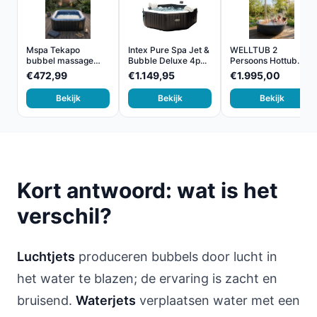
Mspa Tekapo
Intex Pure Spa Jet &
WELLTUB 2
bubbel massage
Bubble Deluxe 4p...
Persoons Hottub
jacuzzi - o...
met Gratis D...
€472,99
€1.149,95
€1.995,00
Bekijk
Bekijk
Bekijk
Kort antwoord: wat is het
verschil?
Luchtjets
produceren bubbels door lucht in
het water te blazen; de ervaring is zacht en
bruisend.
Waterjets
verplaatsen water met een