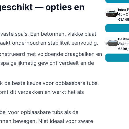
geschikt — opties en
Intex 
4p - Ø 
€1.14
 vaste spa's. Een betonnen, vlakke plaat
Bestw
akt onderhoud en stabiliteit eenvoudig.
AirJet 
€598,
construeerd met voldoende draagbalken en
 spa gelijkmatig gewicht verdeelt en de
ak de beste keuze voor opblaasbare tubs.
komt dit verzakken en werkt het als
bel voor opblaasbare tubs als de
kunnen bewegen. Niet ideaal voor zware