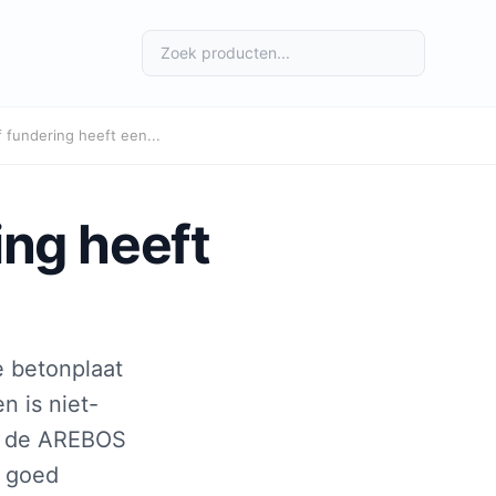
 fundering heeft een...
ing heeft
e betonplaat
n is niet-
of de AREBOS
n goed