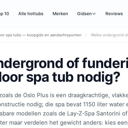
op 10
Alle hottubs
Merken
Gidsen
Reviews
oor spa tubs — koopgids en aandachtspunten
/
Welke ondergrond of
dergrond of funder
oor spa tub nodig?
zoals de Oslo Plus is een draagkrachtige, vlakk
nstructie nodig; die spa bevat 1150 liter water e
sbare modellen zoals de Lay‑Z‑Spa Santorini 
er maar verdelen het gewicht anders: kies ee