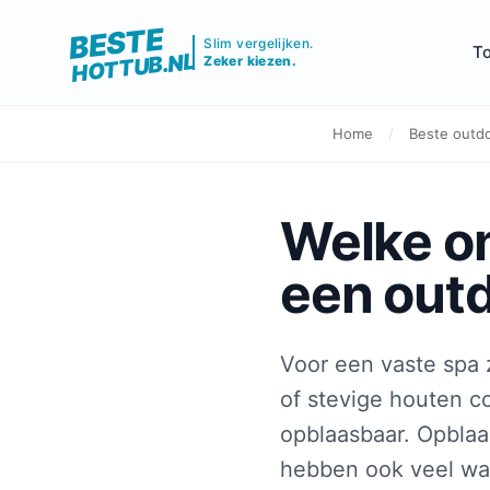
BESTE
Slim vergelijken.
T
HOTTUB.NL
Zeker kiezen.
Home
/
Beste outd
Welke on
een outd
Voor een vaste spa 
of stevige houten co
opblaasbaar. Opblaa
hebben ook veel wat