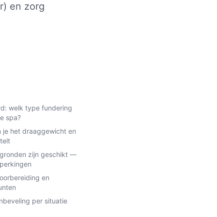
r) en zorg
d: welk type fundering
ke spa?
 je het draaggewicht en
telt
gronden zijn geschikt —
eperkingen
oorbereiding en
unten
beveling per situatie