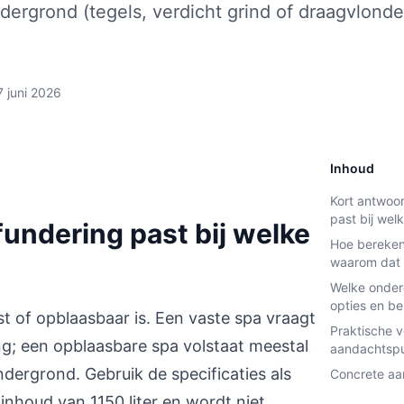
dergrond (tegels, verdicht grind of draagvlonde
.
7 juni 2026
Inhoud
Kort antwoor
past bij wel
fundering past bij welke
Hoe bereken
waarom dat 
Welke onder
opties en b
st of opblaasbaar is. Een vaste spa vraagt
Praktische v
g; een opblaasbare spa volstaat meestal
aandachtsp
dergrond. Gebruik de specificaties als
Concrete aan
 inhoud van 1150 liter en wordt niet