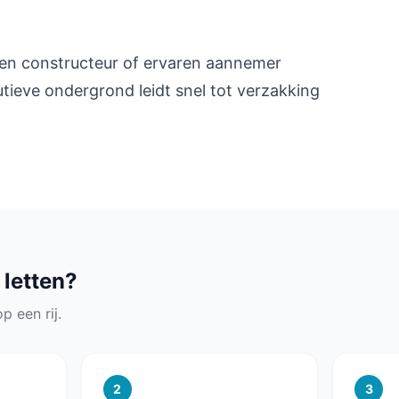
l een constructeur of ervaren aannemer
utieve ondergrond leidt snel tot verzakking
 letten?
p een rij.
2
3