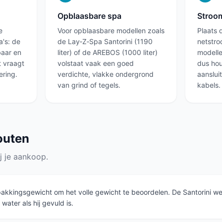
Opblaasbare spa
Stroom
e
Voor opblaasbare modellen zoals
Plaats 
a's: de
de Lay‑Z‑Spa Santorini (1190
netstro
baar en
liter) of de AREBOS (1000 liter)
modelle
t vraagt
volstaat vaak een goed
dus hou
ring.
verdichte, vlakke ondergrond
aanslui
van grind of tegels.
kabels.
outen
j je aankoop.
pakkingsgewicht om het volle gewicht te beoordelen. De Santorini we
water als hij gevuld is.