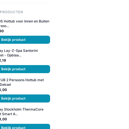
 PRODUCTEN
 Hottub voor Innen en Buiten
soo...
90
Bekijk product
y Lay-Z-Spa Santorini
et - Opblaa...
2,19
Bekijk product
UB 2 Persoons Hottub met
 Deksel
5,00
Bekijk product
ay Stockholm ThermaCore
t Smart A...
3,00
Bekijk product