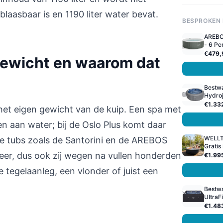
blaasbaar is en 1190 liter water bevat.
BESPROKEN
AREBOS
- 6 Per
€479,
gewicht en waarom dat
Bestwa
Hydroj
€1.33
 het eigen gewicht van de kuip. Een spa met
een aan water; bij de Oslo Plus komt daar
WELLT
e tubs zoals de Santorini en de AREBOS
Gratis
er, dus ook zij wegen na vullen honderden
€1.99
e tegelaanleg, een vlonder of juist een
Bestw
UltraFi
€1.48