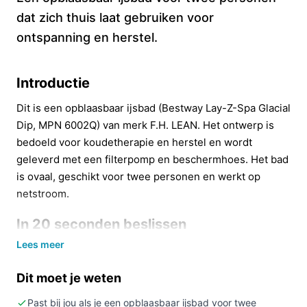
dat zich thuis laat gebruiken voor
ontspanning en herstel.
Introductie
Dit is een opblaasbaar ijsbad (Bestway Lay-Z-Spa Glacial
Dip, MPN 6002Q) van merk F.H. LEAN. Het ontwerp is
bedoeld voor koudetherapie en herstel en wordt
geleverd met een filterpomp en beschermhoes. Het bad
is ovaal, geschikt voor twee personen en werkt op
netstroom.
In 20 seconden beslissen
Lees meer
Kopen als:
je een mobiel, opbergbaar ijsbad zoekt
dat geschikt is voor twee personen en inclusief
Dit moet je weten
filterpomp en beschermhoes wordt geleverd.
Niet kopen als:
je verlichting of een vaste, niet-
Past bij jou als je een opblaasbaar ijsbad voor twee