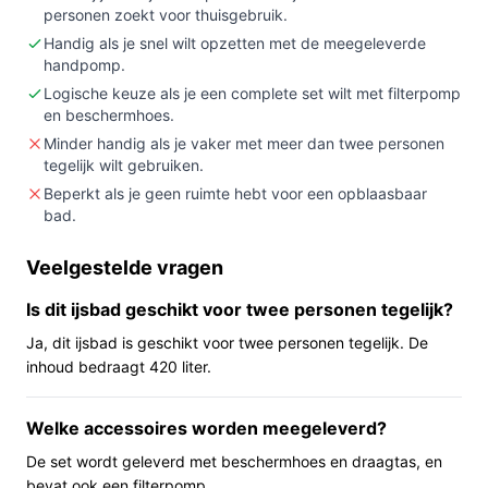
personen zoekt voor thuisgebruik.
opblaasbare installatie nodig hebt (dit model heeft
geen verlichting en is opblaasbaar).
Handig als je snel wilt opzetten met de meegeleverde
handpomp.
Belangrijkste check:
controleer de capaciteit en
Logische keuze als je een complete set wilt met filterpomp
afmetingen in de officiële specificaties: in de
en beschermhoes.
producttitel staat 420 liter, maar in de specificaties
Minder handig als je vaker met meer dan twee personen
verschijnt 0,42 l — laat dit verifiëren bij de
tegelijk wilt gebruiken.
verkoper.
Beperkt als je geen ruimte hebt voor een opblaasbaar
bad.
Wat je in de praktijk merkt
In gebruik staat dit type ijsbad op een vlakke
Veelgestelde vragen
ondergrond in tuin, op het terras of in een
Is dit ijsbad geschikt voor twee personen tegelijk?
wellnessruimte. Omdat het opblaasbaar is, kun je het
Ja, dit ijsbad is geschikt voor twee personen tegelijk. De
opbergen of vervoeren wanneer je het niet gebruikt. De
inhoud bedraagt 420 liter.
set bevat een filterpomp met cartridge om het water te
filteren en een beschermhoes om het bad af te dekken.
Welke accessoires worden meegeleverd?
Het apparaat werkt op netstroom, dus je hebt toegang
tot een stopcontact nodig. Volgens de productinformatie
De set wordt geleverd met beschermhoes en draagtas, en
is het snel op te zetten, wat past bij incidenteel of
bevat ook een filterpomp.