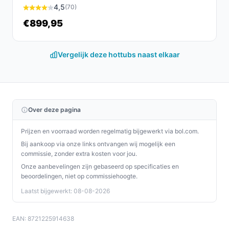
filterpomp aan op netstroom. Vul daarna met water tot
4,5
(70)
het gewenste niveau.
€899,95
Concrete checks voordat je begint:
Vergelijk deze hottubs naast elkaar
Controleer in de handleiding of de
netstroomspecificatie overeenkomt met het
stroomnet bij jou thuis (spanningsvereisten).
Controleer in de productspecificaties de echte
Over deze pagina
waterinhoud en afmetingen (titel vermeldt 420
liter; specs tonen 0,42 l — bevestig welke waarde
Prijzen en voorraad worden regelmatig bijgewerkt via bol.com.
klopt).
Bij aankoop via onze links ontvangen wij mogelijk een
commissie, zonder extra kosten voor jou.
Specificaties in mensentaal
Onze aanbevelingen zijn gebaseerd op specificaties en
beoordelingen, niet op commissiehoogte.
Kleur (Wit):
het bad heeft een witte buitenkleur,
relevant voor uiterlijk en plaatsing in tuin of op
Laatst bijgewerkt: 08-08-2026
terras.
Voedingstype (Netstroom):
de meegeleverde
EAN: 8721225914638
apparatuur werkt op een vast stopcontact; zorg dat