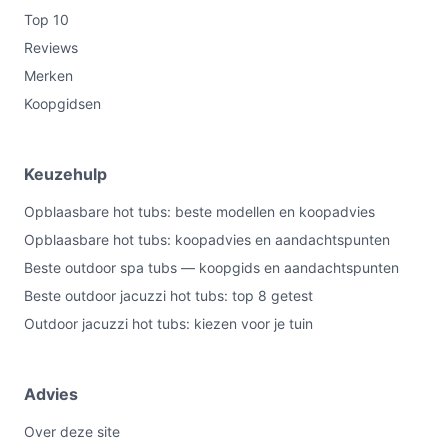
Waar moet ik op letten bij onderhoud?
Top 10
Controleer en vervang of reinig de filtercartridge zoals
Reviews
aangegeven, houd de beschermhoes schoon en
Merken
controleer het opblaasbare materiaal regelmatig op
Koopgidsen
beschadigingen. Controleer ook de staat van de
aansluiting naar netstroom voor veiligheid.
Keuzehulp
Wat is de belangrijkste afweging bij dit type product?
De kernafweging is draagbaarheid versus vaste
Opblaasbare hot tubs: beste modellen en koopadvies
installatie: een opblaasbaar bad is ruimtebesparend en
Opblaasbare hot tubs: koopadvies en aandachtspunten
mobiel, maar biedt doorgaans minder vaste comfort- en
Beste outdoor spa tubs — koopgids en aandachtspunten
afwerkingsopties dan een permanente cold plunge.
Beste outdoor jacuzzi hot tubs: top 8 getest
Bedenk wat je belangrijker vindt en controleer capaciteit
Outdoor jacuzzi hot tubs: kiezen voor je tuin
en afmetingen zorgvuldig.
Conclusie
Advies
Het Bestway Lay-Z-Spa Glacial Dip ijsbad (F.H. LEAN,
Over deze site
MPN 6002Q) is geschikt voor wie een draagbaar,