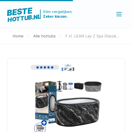
BESTE
Slim vergelijken.
HOTTUB.NL
Zeker kiezen.
Home
/
Alle hottubs
/
F.H. LEAN Lay Z Spa Glacial...