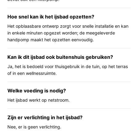
seizoensgebonden gebruik.
Hoe snel kan ik het ijsbad opzetten?
Belangrijkste voordelen
Het opblaasbare ontwerp zorgt voor snelle installatie en kan
De praktische pluspunten van dit opblaasbare ijsbad
in enkele minuten opgezet worden; de meegeleverde
zetten we zo op een rij.
handpomp maakt het opzetten eenvoudig.
Ruimte voor twee personen: praktisch als je samen
Kan ik dit ijsbad ook buitenshuis gebruiken?
wilt afkoelen of delen met een partner.
Ja, het is bedoeld voor thuisgebruik in de tuin, op het terras
Compleet geleverd: filterpomp en beschermhoes
of in een wellnessruimte.
zitten bij de set, zodat je niet meteen extra
accessoires hoeft te kopen.
Welke voeding is nodig?
Opblaasbaar en draagbaar: neemt weinig
opslagruimte in wanneer leeg en is eenvoudig mee
Het ijsbad werkt op netstroom.
te nemen of op te bergen.
Zijn er verlichting in het ijsbad?
Voor wie is dit geschikt?
Nee, er is geen verlichting.
Dit model past bij sporters en wellnessgebruikers die
thuis koudebaden willen proberen, bij mensen die