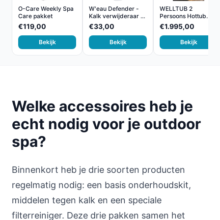
O-Care Weekly Spa
W'eau Defender -
WELLTUB 2
Care pakket
Kalk verwijderaar -
Persoons Hottub
1...
met Gratis D...
€119,00
€33,00
€1.995,00
Bekijk
Bekijk
Bekijk
Welke accessoires heb je
echt nodig voor je outdoor
spa?
Binnenkort heb je drie soorten producten
regelmatig nodig: een basis onderhoudskit,
middelen tegen kalk en een speciale
filterreiniger. Deze drie pakken samen het