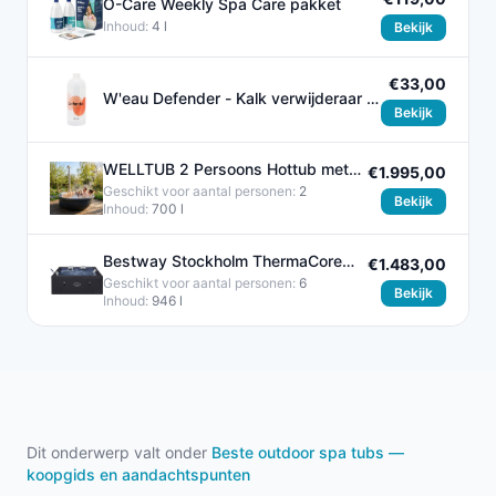
O-Care Weekly Spa Care pakket
Inhoud:
4 l
Bekijk
€33,00
W'eau Defender - Kalk verwijderaar -
Bekijk
1 liter
WELLTUB 2 Persoons Hottub met
€1.995,00
Gratis Deksel
Geschikt voor aantal personen:
2
Bekijk
Inhoud:
700 l
Bestway Stockholm ThermaCore
€1.483,00
UltraFit Smart AirJet 6 Hot Tub
Geschikt voor aantal personen:
6
Bekijk
Inhoud:
946 l
Dit onderwerp valt onder
Beste outdoor spa tubs —
koopgids en aandachtspunten