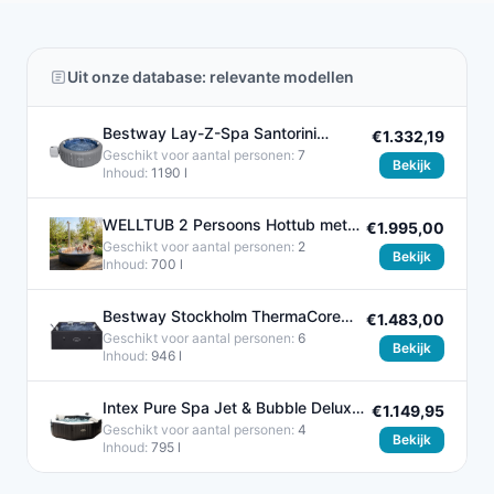
Uit onze database: relevante modellen
Bestway Lay-Z-Spa Santorini
€1.332,19
Hydrojet - Opblaasbare spa voor
Geschikt voor aantal personen:
7
Bekijk
Inhoud:
1190 l
WELLTUB 2 Persoons Hottub met
€1.995,00
Gratis Deksel
Geschikt voor aantal personen:
2
Bekijk
Inhoud:
700 l
Bestway Stockholm ThermaCore
€1.483,00
UltraFit Smart AirJet 6 Hot Tub
Geschikt voor aantal personen:
6
Bekijk
Inhoud:
946 l
Intex Pure Spa Jet & Bubble Deluxe
€1.149,95
4p - Ø 201 cm
Geschikt voor aantal personen:
4
Bekijk
Inhoud:
795 l