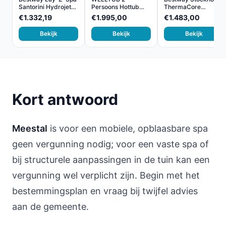
Santorini Hydrojet
Persoons Hottub
ThermaCore
-...
met Gratis D...
UltraFit...
€1.332,19
€1.995,00
€1.483,00
Bekijk
Bekijk
Bekijk
Kort antwoord
Meestal
is voor een mobiele, opblaasbare spa
geen vergunning nodig; voor een vaste spa of
bij structurele aanpassingen in de tuin kan een
vergunning wel verplicht zijn. Begin met het
bestemmingsplan en vraag bij twijfel advies
aan de gemeente.