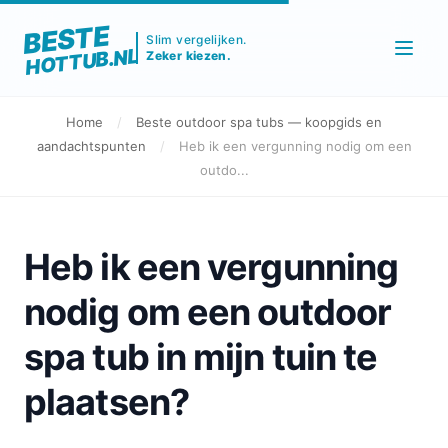
BESTE
Slim vergelijken.
HOTTUB.NL
Zeker kiezen.
Home
/
Beste outdoor spa tubs — koopgids en
aandachtspunten
/
Heb ik een vergunning nodig om een
outdo...
Heb ik een vergunning
nodig om een outdoor
spa tub in mijn tuin te
plaatsen?