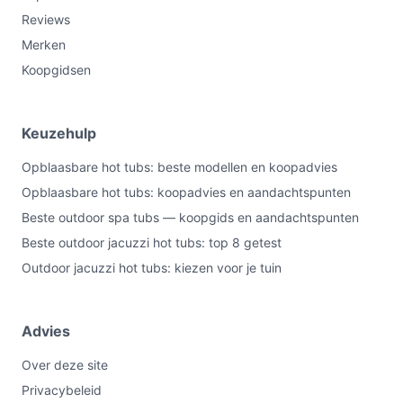
Reviews
benodigde vloerplaats; meet waar je het wilt
neerzetten en houd ruimte vrij om erbij te lopen.
Merken
Aantal jets (120):
veel jets zorgen voor uitgebreide
Koopgidsen
bubbelverdeling over de bodem, wat invloed heeft
op de beleving tijdens gebruik.
Keuzehulp
Voedingstype (Accu):
het apparaat werkt met een
accu volgens de specificaties; controleer vooraf of
Opblaasbare hot tubs: beste modellen en koopadvies
dit aansluit bij je verwachtingen qua opstelling en
Opblaasbare hot tubs: koopadvies en aandachtspunten
laadmogelijkheden.
Beste outdoor spa tubs — koopgids en aandachtspunten
Veelgestelde vragen
Beste outdoor jacuzzi hot tubs: top 8 getest
Outdoor jacuzzi hot tubs: kiezen voor je tuin
Is dit geschikt voor thuisgebruik / intensief gebruik /
dagelijks gebruik?
Voor thuisgebruik is dit model geschikt als je ruimte
Advies
hebt voor 180 × 180 cm en je wilt zitten met meerdere
Over deze site
personen (5–6). Voor intensief of dagelijk gebruik:
Privacybeleid
controleer de handleiding en onderhoudsinstructies en