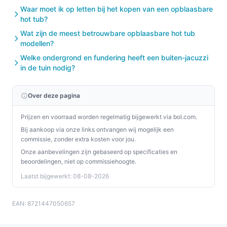
gebruik:
Waar moet ik op letten bij het kopen van een opblaasbare
hot tub?
Zet de jacuzzi altijd op een vlak en stabiel
Wat zijn de meest betrouwbare opblaasbare hot tub
oppervlak om scheefstaande belasting te
modellen?
voorkomen.
Welke ondergrond en fundering heeft een buiten-jacuzzi
Bescherm de ondergrond met een geschikte mat
in de tuin nodig?
of plaat als je op een gevoelige ondergrond plaatst.
Lees en volg de handleiding voor het correct
Over deze pagina
aansluiten van de pomp en bediening van het
Prijzen en voorraad worden regelmatig bijgewerkt via bol.com.
systeem.
Bij aankoop via onze links ontvangen wij mogelijk een
Gebruik het meegeleverde afdekzeil wanneer de
commissie, zonder extra kosten voor jou.
spa niet in gebruik is om vuil en verdamping te
Onze aanbevelingen zijn gebaseerd op specificaties en
verminderen.
beoordelingen, niet op commissiehoogte.
Controleer en vervang schoonmaakfilters volgens
Laatst bijgewerkt: 08-08-2026
de aanbeveling in de handleiding.
Controleer of de accu goed opgeladen is en of je
EAN: 8721447050657
de benodigde oplaad-/laadprocedures volgt (zie
handleiding).