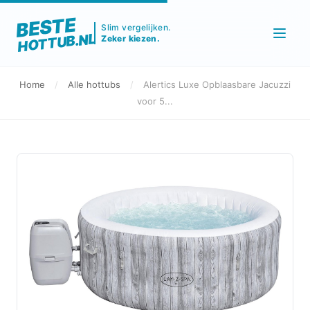
BESTE
Slim vergelijken.
HOTTUB.NL
Zeker kiezen.
Home
/
Alle hottubs
/
Alertics Luxe Opblaasbare Jacuzzi
voor 5...