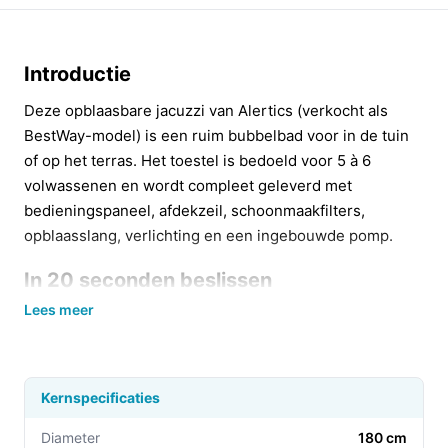
Introductie
Deze opblaasbare jacuzzi van Alertics (verkocht als
BestWay-model) is een ruim bubbelbad voor in de tuin
of op het terras. Het toestel is bedoeld voor 5 à 6
volwassenen en wordt compleet geleverd met
bedieningspaneel, afdekzeil, schoonmaakfilters,
opblaasslang, verlichting en een ingebouwde pomp.
In 20 seconden beslissen
Lees meer
Kopen als:
je een draagbare, opblaasbare spa wilt
voor meerdere gebruikers (5–6 personen) en je
waarde hecht aan meegeleverde accessoires zoals
een afdekzeil en pomp.
Kernspecificaties
Niet kopen als:
je onvoldoende plaats hebt voor
Diameter
180 cm
een 180 × 180 × 66 cm bad of als je een vaste,