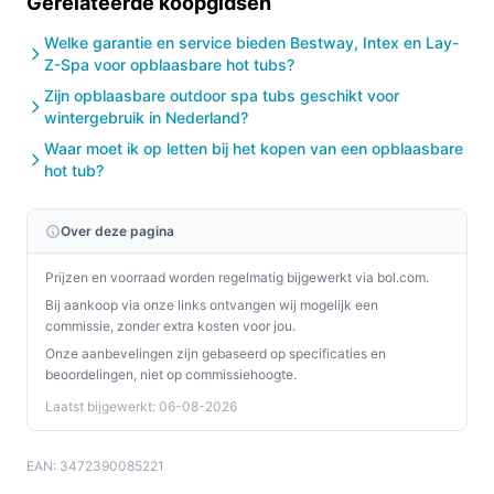
Gerelateerde koopgidsen
een garantieperiode van één jaar en de CE-
Welke garantie en service bieden Bestway, Intex en Lay-
markering is zichtbaar; controleer
Z-Spa voor opblaasbare hot tubs?
garantievoorwaarden en toepasselijkheid.
Zijn opblaasbare outdoor spa tubs geschikt voor
wintergebruik in Nederland?
Veelgestelde vragen
Waar moet ik op letten bij het kopen van een opblaasbare
Is dit geschikt voor thuisgebruik / intensief gebruik /
hot tub?
dagelijks gebruik?
Geschiktheid hangt af van je spa en hoe vaak je filters
Over deze pagina
moet wisselen. De set bevat 6 patronen en is bedoeld
Prijzen en voorraad worden regelmatig bijgewerkt via bol.com.
voor MSPA-modellen; controleer of je spa tot de
Bij aankoop via onze links ontvangen wij mogelijk een
genoemde modellen behoort en of je normaal
commissie, zonder extra kosten voor jou.
gesproken meerdere vervangingen nodig hebt. Er staan
Onze aanbevelingen zijn gebaseerd op specificaties en
geen specificaties over levensduur of intensief gebruik
beoordelingen, niet op commissiehoogte.
in de aangeleverde gegevens, controleer daarvoor
Laatst bijgewerkt: 06-08-2026
aanvullende fabrikantinformatie.
Waar moet ik op letten bij onderhoud?
EAN: 3472390085221