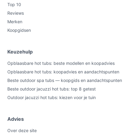
je een andere bevestiging gebruikt of als je ook een
Top 10
filtercartridge nodig hebt — die wordt niet
Reviews
meegeleverd. Controleer vóór aankoop de pasvorm met
Merken
jouw MSPA-filtercartridge en verifieer de diameter,
Koopgidsen
aangezien in de specificaties 0 cm staat.
Bekijk varianten en actuele prijzen op beste-hottub.nl
Keuzehulp
voordat je kiest.
Opblaasbare hot tubs: beste modellen en koopadvies
Opblaasbare hot tubs: koopadvies en aandachtspunten
Beste outdoor spa tubs — koopgids en aandachtspunten
Beste outdoor jacuzzi hot tubs: top 8 getest
Outdoor jacuzzi hot tubs: kiezen voor je tuin
Advies
Over deze site