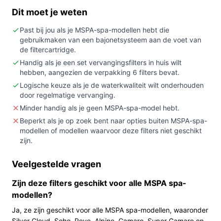
(modellen zoals Silver Cloud, Soho, Reve, Alpine,
Dit moet je weten
Camaro, Super Camaro en Toscane) en je vooruit
wil plannen met een set van 6 vervangende filters.
Past bij jou als je MSPA-spa-modellen hebt die
gebruikmaken van een bajonetsysteem aan de voet van
Niet kopen als:
je een filtercartridge nodig hebt —
de filtercartridge.
deze set bevat alleen de patronen; of als je niet
Handig als je een set vervangingsfilters in huis wilt
zeker weet of de bajonet-aansluiting en
hebben, aangezien de verpakking 6 filters bevat.
afmetingen passen (let op: diameter staat in de
Logische keuze als je de waterkwaliteit wilt onderhouden
specificaties op 0 cm).
door regelmatige vervanging.
Belangrijkste check:
controleer of de filters
Minder handig als je geen MSPA-spa-model hebt.
passen op jouw MSPA-filtercartridge en of de
Beperkt als je op zoek bent naar opties buiten MSPA-spa-
bajonet‑montage overeenkomt met jouw spa.
modellen of modellen waarvoor deze filters niet geschikt
zijn.
Wat je in de praktijk merkt
Veelgestelde vragen
In huis zorgen deze patronen dat je reserve hebt zodra
de huidige filterpatroon aan vervanging toe is. De set
Zijn deze filters geschikt voor alle MSPA spa-
van zes betekent dat je meerdere vervangingen achter
modellen?
elkaar kunt doen zonder direct nieuwe te hoeven
Ja, ze zijn geschikt voor alle MSPA spa-modellen, waaronder
bestellen. De patronen zijn wit en compact qua
Silver Cloud, Soho, Reve, Alpine, Camaro, Super Camaro en