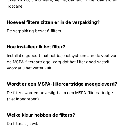
afmetingen (ongeveer 6,7 cm hoog en lang, 10 cm
Toscane.
breed) en wegen samen in de verpakking 0,60 kg.
Hoeveel filters zitten er in de verpakking?
Belangrijkste voordelen
De verpakking bevat 6 filters.
Praktische voordelen van deze set vanuit dagelijks
gebruik:
Hoe installeer ik het filter?
Directe voorraad: je hebt meerdere vervangingen
Installatie gebeurt met het bajonetsysteem aan de voet van
in één keer, handig voor planning en
de MSPA-filtercartridge; zorg dat het filter goed vastzit
voorraadbeheer.
voordat u het water vult.
Compatibiliteit: de patronen zijn ontworpen voor
diverse MSPA-modellen en bevestigen op de
Wordt er een MSPA-filtercartridge meegeleverd?
MSPA-filtercartridge met een bajonet‑systeem.
De filters worden bevestigd aan een MSPA-filtercartridge
Gebruiksgemak en opslag: compacte, lichte
(niet inbegrepen).
patronen die makkelijk op te bergen zijn en
eenvoudig te wisselen wanneer nodig.
Welke kleur hebben de filters?
Voor wie is dit geschikt?
De filters zijn wit.