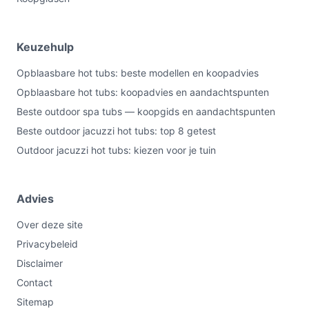
buiten- en binnenmaten en eventuele benodigde vrije
ruimte rond de spa.
Keuzehulp
Specificaties in mensentaal
Opblaasbare hot tubs: beste modellen en koopadvies
Afmetingen (L×B×H):
180 × 180 × 65 cm — dit
Opblaasbare hot tubs: koopadvies en aandachtspunten
geeft de plek die de spa inneemt; reken extra
Beste outdoor spa tubs — koopgids en aandachtspunten
ruimte voor in- en uitstappen.
Beste outdoor jacuzzi hot tubs: top 8 getest
Verpakkingsgewicht:
125 kg — handig om te
Outdoor jacuzzi hot tubs: kiezen voor je tuin
weten voor transport en handling bij levering.
Kleur:
carbon grijs en cloudy white — keuze van
uiterlijk bij aanschaf.
Advies
Voedingstype:
Netstroom — er is een reguliere
Over deze site
stroomvoorziening nodig op de plaats van
installatie.
Privacybeleid
Fabrieksgarantie:
1 jaar — de leverancier geeft
Disclaimer
één jaar garantie volgens de specificatie.
Contact
Reparatie type:
On-site repair — reparaties
Sitemap