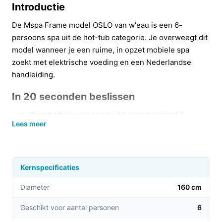
Introductie
De Mspa Frame model OSLO van w'eau is een 6-
persoons spa uit de hot-tub categorie. Je overweegt dit
model wanneer je een ruime, in opzet mobiele spa
zoekt met elektrische voeding en een Nederlandse
handleiding.
In 20 seconden beslissen
Kopen als:
je een spa zoekt voor maximaal 6
Lees meer
personen (producttitel vermeldt 6 persoons) en je
ruimte hebt voor een toestel van circa 180×180 cm.
Niet kopen als:
je minder vloeroppervlak hebt dan
ongeveer 180×180 cm of als je precieze
Kernspecificaties
specificaties over aantal en type jets wilt verifiëren
Diameter
(in de bronnen staan verschillende vermeldingen).
160 cm
Belangrijkste check:
controleer vóór aankoop de
Geschikt voor aantal personen
6
exacte binnenmaten en het definitieve aantal jets