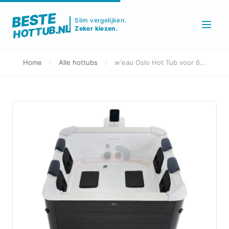
BESTE
Slim vergelijken.
HOTTUB.NL
Zeker kiezen.
Home
/
Alle hottubs
/
w'eau Oslo Hot Tub voor 6...