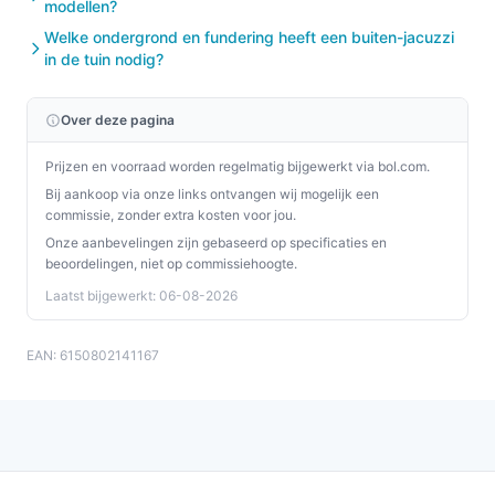
rondom.
modellen?
Waar let je op bij prestaties? Controleer het aantal
Welke ondergrond en fundering heeft een buiten-jacuzzi
en type jets en de aanwezige
in de tuin nodig?
waterbehandelingsopties (ozon/UVC worden
genoemd) om te weten welke
Over deze pagina
waterkwaliteitstechnieken aanwezig zijn.
Prijzen en voorraad worden regelmatig bijgewerkt via bol.com.
Gebruik & tips
Bij aankoop via onze links ontvangen wij mogelijk een
commissie, zonder extra kosten voor jou.
Praktische en veilige aanwijzingen voor plaatsing,
Onze aanbevelingen zijn gebaseerd op specificaties en
gebruik en onderhoud.
beoordelingen, niet op commissiehoogte.
Laatst bijgewerkt: 06-08-2026
Zorg voor een vlakke, draagkrachtige ondergrond
voordat je de spa plaatst.
EAN: 6150802141167
Houd rekening met toegang tot een
netstroomaansluiting in de buurt van de geplande
locatie.
Controleer de verpakking van circa 125 kg bij
levering en plan hulp voor verplaatsen en
uitpakken.