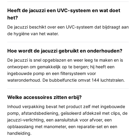
Ingebouwde pomp en verlichting: minder losse
Heeft de jacuzzi een UVC-systeem en wat doet
apparatuur nodig en geschikte sfeer voor
het?
avondgebruik.
De jacuzzi beschikt over een UVC-systeem dat bijdraagt aan
Voor wie is dit geschikt?
de hygiëne van het water.
Dit model past bij huishoudens die een mobiele, relatief
Hoe wordt de jacuzzi gebruikt en onderhouden?
compacte hottub willen voor gezamenlijke ontspanning
(6–7 volwassenen), en bij gebruikers die waarde
De jacuzzi is snel opgeblazen en weer leeg te maken en is
hechten aan een compleet pakket inclusief pomp,
ontworpen om gemakkelijk op te bergen; hij heeft een
verlichting en afdekzeil. Ook geschikt als je een
ingebouwde pomp en een filtersysteem voor
wateronderhoud. De bubbelfunctie omvat 144 luchtstralen.
Nederlandstalige handleiding wilt ontvangen.
Voor wie is dit minder geschikt?
Welke accessoires zitten erbij?
Als je een vaste inbouwspa, een model met continue
Inhoud verpakking bevat het product zelf met ingebouwde
netstroomaansluiting of uitgebreide
pomp, afstandsbediening, geïsoleerd afdekzeil met clips, de
garantie/servicemogelijkheden zoekt, let op: dit product
jacuzzi-verlichting, een aansluitstuk voor afvoer, een
heeft een accu als voedingstype en een
opblaasslang met manometer, een reparatie-set en een
handleiding.
fabrieksgarantie van één jaar. Als je extra informatie