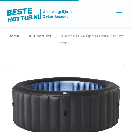
BESTE
Slim vergelijken.
HOTTUB.NL
Zeker kiezen.
Home
/
Alle hottubs
/
Alertics Luxe Opblaasbare Jacuzzi
voor 6...