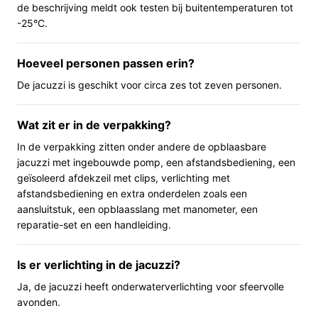
de beschrijving meldt ook testen bij buitentemperaturen tot
blazers. Het model heeft veel jets (144) voor
-25°C.
bubbelvorming en bevat verlichting voor avondgebruik.
De spa is bedoeld voor meerdere volwassenen tegelijk;
Hoeveel personen passen erin?
de verpakking heeft een totaalgewicht van 21 kg, wat
relevant is bij het verplaatsen voor installatie. Volgens
De jacuzzi is geschikt voor circa zes tot zeven personen.
de bron kun je de watertemperatuur instellen en zijn er
temperaturen genoemd tot circa 43°C; de fabrikant
Wat zit er in de verpakking?
meldt ook dat er tests zijn uitgevoerd bij lage
In de verpakking zitten onder andere de opblaasbare
buitenomstandigheden.
jacuzzi met ingebouwde pomp, een afstandsbediening, een
geïsoleerd afdekzeil met clips, verlichting met
Belangrijkste voordelen
afstandsbediening en extra onderdelen zoals een
aansluitstuk, een opblaasslang met manometer, een
Praktische pluspunten vanuit dagelijks gebruik:
reparatie-set en een handleiding.
Ruimte voor meerdere personen: geschikt om
samen met familie of vrienden te gebruiken.
Is er verlichting in de jacuzzi?
Compleet geleverd: accessoires zoals afdekzeil,
Ja, de jacuzzi heeft onderwaterverlichting voor sfeervolle
filters en afstandsbediening maken opzetten en
avonden.
onderhoud eenvoudiger.