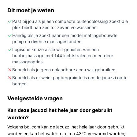
In 20 seconden beslissen
Dit moet je weten
Kopen als:
je een mobiele, relatief compacte
jacuzzi voor 6–7 volwassenen wilt met ingebouwde
Past bij jou als je een compacte buitenoplossing zoekt die
pomp en verlichting, inclusief accessoires voor
plek biedt aan zes tot zeven volwassenen.
opzetten en onderhoud.
Handig als je zoekt naar een model met ingebouwde
pomp en diverse massagestanden.
Niet kopen als:
je een vaste, zware (niet-
Logische keuze als je wilt genieten van een
opblaasbare) spa of een model met bekende
bubbelmassage met 144 luchtstralen en meerdere
netstroomaansluiting nodig hebt—dit model
massageopties.
gebruikt een accu als voedingstype.
Beperkt als je geen oplaadbare accu wilt gebruiken.
Belangrijkste check:
controleer of de afmetingen
Beperkt als er weinig opbergruimte is om de jacuzzi op te
(180 × 180 × 70 cm) en het accu-voedingsprincipe
bergen.
passen bij de plek en je beschikbare
stroomvoorziening.
Veelgestelde vragen
Wat je in de praktijk merkt
Kan deze jacuzzi het hele jaar door gebruikt
worden?
In gebruik staat deze opblaasbare jacuzzi op een relatief
Volgens bol.com kan de jacuzzi het hele jaar door gebruikt
beperkte oppervlakte (180×180 cm). Dankzij de
worden en kan het water tot circa 43°C verwarmd worden;
ingebouwde pomp zet je het bad op zonder externe