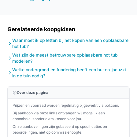
stroomvoorziening/accu‑voorwaarden, beschikbare
ruimte en onderhoudsbehoefte voordat je kiest.
Conclusie
Gerelateerde koopgidsen
De Alertics MSPA Luxe Spa 2026 is een complete,
Waar moet ik op letten bij het kopen van een opblaasbare
draagbare opblaasbare jacuzzi met ruimte voor 6–7
hot tub?
volwassenen, 144 jets, ingebouwde pomp en diverse
Wat zijn de meest betrouwbare opblaasbare hot tub
accessoires. Koop dit als je een mobiele, relatief
modellen?
compacte spa zoekt met meegeleverde onderdelen.
Welke ondergrond en fundering heeft een buiten-jacuzzi
Koop dit niet als je een vaste inbouwspa of een model
in de tuin nodig?
met bekende netstroomaansluiting nodig hebt—
controleer de accu‑specificaties en de afmetingen.
Over deze pagina
Belangrijkste check: pas de 180 × 180 × 70 cm en het
accu‑voedingsprincipe op jouw situatie toe.
Prijzen en voorraad worden regelmatig bijgewerkt via bol.com.
Bij aankoop via onze links ontvangen wij mogelijk een
Bekijk varianten en actuele prijzen op beste-hottub.nl
commissie, zonder extra kosten voor jou.
voordat je kiest.
Onze aanbevelingen zijn gebaseerd op specificaties en
beoordelingen, niet op commissiehoogte.