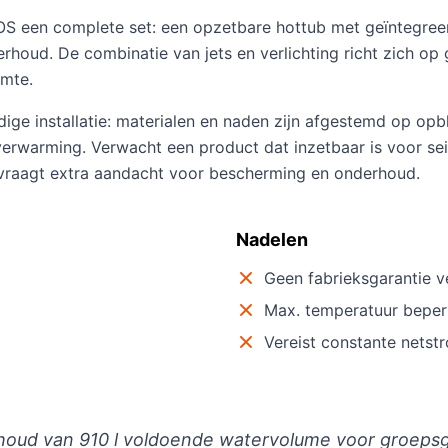
S een complete set: een opzetbare hottub met geïntegreerde
houd. De combinatie van jets en verlichting richt zich op 
imte.
dige installatie: materialen en naden zijn afgestemd op op
erwarming. Verwacht een product dat inzetbaar is voor s
k vraagt extra aandacht voor bescherming en onderhoud.
Nadelen
Geen fabrieksgarantie 
Max. temperatuur beper
Vereist constante nets
inhoud van 910 l voldoende watervolume voor groepsg