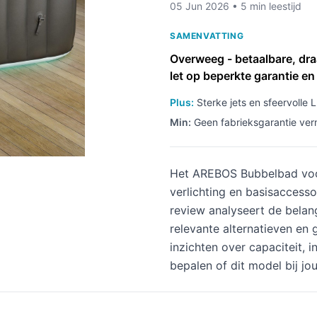
05 Jun 2026 • 5 min leestijd
SAMENVATTING
Overweeg - betaalbare, dr
let op beperkte garantie e
Plus:
Sterke jets en sfeervolle
Min:
Geen fabrieksgarantie verm
Het AREBOS Bubbelbad voor
verlichting en basisaccess
review analyseert de belangr
relevante alternatieven en
inzichten over capaciteit, 
bepalen of dit model bij jou