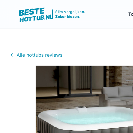
BESTE
Slim vergelijken.
To
HOTTUB.NL
Zeker kiezen.
Alle hottubs reviews