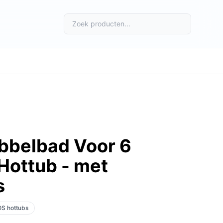
belbad Voor 6
Hottub - met
s
OS hottubs