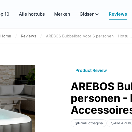
p 10
Alle hottubs
Merken
Gidsen
Reviews
Home
/
Reviews
/
AREBOS Bubbelbad Voor 6 personen - Hottu...
Product Review
AREBOS Bub
personen - 
Accessoire
Productpagina
Alle AREB