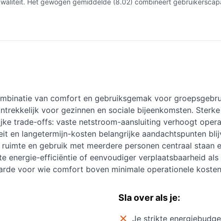
s-kwaliteit. Het gewogen gemiddelde (8.02) combineert gebruikersca
mbinatie van comfort en gebruiksgemak voor groepsgebru
ntrekkelijk voor gezinnen en sociale bijeenkomsten. Sterk
elijke trade-offs: vaste netstroom-aansluiting verhoogt opera
it en langetermijn-kosten belangrijke aandachtspunten blij
 ruimte en gebruik met meerdere personen centraal staan en
te energie-efficiëntie of eenvoudiger verplaatsbaarheid als 
rde voor wie comfort boven minimale operationele kosten 
Sla over als je:
Je strikte energiebudge