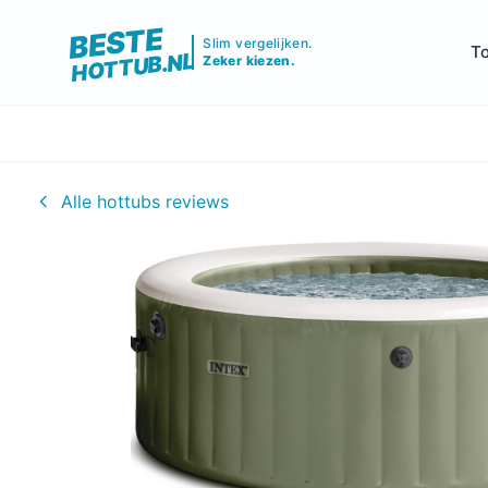
BESTE
Slim vergelijken.
To
HOTTUB.NL
Zeker kiezen.
Alle hottubs reviews