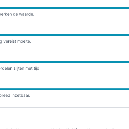
eperken de waarde.
g vereist moeite.
elen slijten met tijd.
 breed inzetbaar.