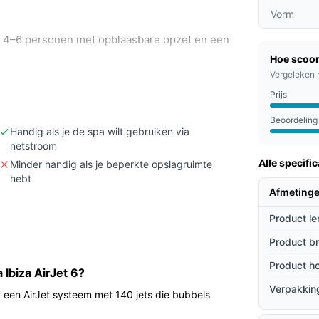
Vorm
or 4–6 personen met opblaasbare opzet en een
Hoe scoor
Vergeleken 
warmingsvermogen, stroomverbruik of
e beslist (die ontbreken in de meegeleverde
Prijs
Beoordeling
 × 180 × 66 cm) — past de spa op de
Handig als je de spa wilt gebruiken via
netstroom
Alle specific
Minder handig als je beperkte opslagruimte
hebt
Afmetinge
 personen tegelijk. De meegeleverde pomp
Product le
 de beschikbare informatie. Het AirJet-
nstructie gebruikt meerlaagse materialen die
Product b
ten tegengaan. Er is een afdekking en er zijn
Product h
Ibiza AirJet 6?
iting bewaken.
Verpakkin
t een AirJet systeem met 140 jets die bubbels