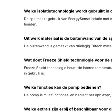
De voordelen hieronder zijn vanuit praktisch ge
Welke isolatietechnologie wordt gebruikt in
productinformatie.
De spa maakt gebruik van EnergySense isolatie met 
Compacte groepsruimte: geschikt voor 4–6 p
houden.
je geen vaste hot tub wilt bouwen.
Energiepunt: de spa heeft een ontwerp en iso
Uit welk materiaal is de buitenwand van de 
energiezuiniger moeten zijn dan vergelijkba
De buitenwand is gemaakt van drielagig Tritech mater
Gebruiksgemak: één multifunctionele pomp v
opzetten en bedienen eenvoudiger dan bij l
Wat doet Freeze Shield technologie voor de 
Voor wie is dit geschikt?
Freeze Shield technologie houdt de interne temperatu
Deze spa past bij huishoudens of kleine groepen 
in gebruik is.
oplossing zoeken voor ontspannen in warm water
aan snelle opzet, een afdekking en een geïntegre
Welke functies kan de pomp bedienen?
zonder permanente bouwkundige ingreep belangri
De pomp is multifunctioneel en bedient het opblazen,
Voor wie is dit minder geschikt?
Als je exacte cijfers nodig hebt over bijvoorbee
Welke extra’s zijn erbij of beschikbaar voor 