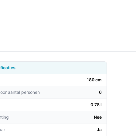
ficaties
180 cm
voor aantal personen
6
0.78 l
hting
Nee
aar
Ja