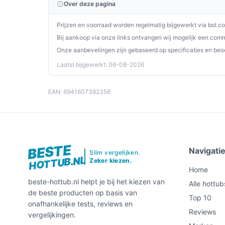
Over deze pagina
Concrete checks vóór eerste gebruik:
Prijzen en voorraad worden regelmatig bijgewerkt via bol.c
Controleer de handleiding (taal: universeel) 
Bij aankoop via onze links ontvangen wij mogelijk een commi
Onze aanbevelingen zijn gebaseerd op specificaties en beo
Verifieer in de specificaties of de netstroo
overeenkomen met je aansluiting thuis.
Laatst bijgewerkt: 06-08-2026
Specificaties in mensentaal
EAN: 6941607382356
Afmetingen 180 × 180 × 66 cm:
meet of de s
en houd ruimte vrij rondom voor bediening 
Geschikt voor 4–6 personen:
praktisch voor
verwachtingen aan op basis van hoeveel pers
BESTE
Navigati
Slim vergelijken.
Voedingstype: Netstroom:
je hebt een standa
HOTTUB.NL
Zeker kiezen.
controleer vermogen en aarding in de handle
Home
beste-hottub.nl helpt je bij het kiezen van
Verpakkingsgewicht 41,62 kg:
relatief draa
Alle hottub
de beste producten op basis van
geschikt vervoer in acht bij ontvangst en ver
Top 10
onafhankelijke tests, reviews en
Fabrieksgarantie 2 jaar / Reparatie: Carry-i
Reviews
vergelijkingen.
inleveren plaatsvinden; controleer waar je 