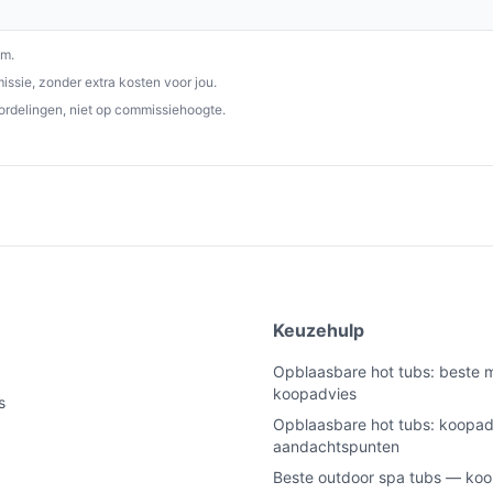
om.
en eventuele lokale installatievoorschriften.
ssie, zonder extra kosten voor jou.
ordelingen, niet op commissiehoogte.
mvereisten en aardingsvoorschriften
pa past op de plek waar je hem wilt plaatsen
en onderhoud.
 gezinnen of kleine gezelschappen; pas de
onen tegelijk comfortabel willen zitten.
e
Keuzehulp
ard elektriciteitsaansluiting nodig;
iding.
Opblaasbare hot tubs: beste 
koopadvies
gbaar voor transport, maar neem hulp of
s
plaatsing.
Opblaasbare hot tubs: koopad
aandachtspunten
n:
garantieperiode en dat reparaties via
Beste outdoor spa tubs — koo
de spa moet aanbieden voor service.