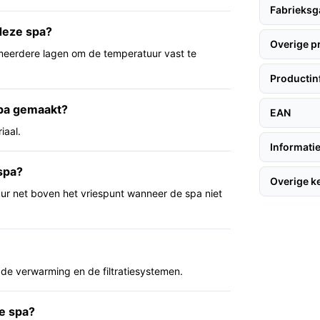
Fabrieksg
bruik beschreven en gebaseerd op de
 deze spa?
Overige 
meerdere lagen om de temperatuur vast te
ersonen bij ontspanning op een plaats waar
Productin
latie die volgens de fabrikant
spa gemaakt?
EAN
re mobiele modellen.
iaal.
oor opblazen, verwarming en filtratie maakt
Informatie
osse onderdelen.
spa?
Overige 
ur net boven het vriespunt wanneer de spa niet
die een mobiele, relatief eenvoudige
. Denk aan gebruikers die waarde hechten
erd bubbelsysteem, en aan wie een installatie
jk is.
 de verwarming en de filtratiesystemen.
ld het maximale vermogen van de verwarming
de spa?