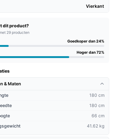
Vierkant
t dit product?
met 29 producten
Goedkoper dan 24%
Hoger dan 72%
aties
n & Maten
ngte
180 cm
reedte
180 cm
oogte
66 cm
gsgewicht
41.62 kg