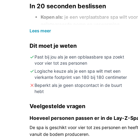
In 20 seconden beslissen
Kopen als:
je een verplaatsbare spa wilt vo
geïntegreerde pomp en verwarming.
Lees meer
Niet kopen als:
je exacte gegevens over ver
maximaal watergewicht nodig hebt voordat j
Dit moet je weten
specificaties).
Belangrijkste check:
productafmetingen (180
Past bij jou als je een opblaasbare spa zoekt
voor vier tot zes personen
gewenste plek?
Logische keuze als je een spa wilt met een
Wat je in de praktijk merkt
vierkante footprint van 180 bij 180 centimeter
Beperkt als je geen stopcontact in de buurt
De spa is opblaasbaar en bedoeld voor meerdere
hebt
verzorgt opblazen, verwarmen en filtratie volgens
systeem geeft bubbels vanuit de bodem, en de co
Veelgestelde vragen
volgens de fabrikant beschadiging en lekkage moe
Hoeveel personen passen er in de Lay-Z-Spa 
voorzieningen die veiligheid bij de stroomaanslu
De spa is geschikt voor vier tot zes personen en heef
Belangrijkste voordelen
vanuit de bodem produceren.