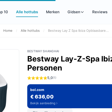
op 10
Alle hottubs
Merken
Gidsen
Reviews
Home
/
Alle hottubs
/
Bestway Lay Z Spa Ibiza Opblaasbare...
BESTWAY SHANGHAI
Bestway Lay-Z-Spa Ibi
Personen
5,0
(1)
bol.com
€ 636,00
Bekijk aanbieding