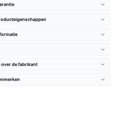
arantie
producteigenschappen
formatie
 over de fabrikant
kenmerken