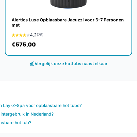
onder scherpe randen voordat je de spa
Alertics Luxe Opblaasbare Jacuzzi voor 6-7 Personen
met
aanbevolen door de fabrikant en controleer
4,2
(25)
or continu gebruik.
€575,00
pa niet gebruikt om warmteverlies en
Vergelijk deze hottubs naast elkaar
de handleiding om waterkwaliteit te behouden.
 beschadigingen of slijtage aan het Tritech-
dt genoemd.
(zoals vermeld in de informatie) volgens de
en Lay-Z-Spa voor opblaasbare hot tubs?
intergebruik in Nederland?
een vlakke ondergrond, sluit de
aasbare hot tub?
 water volgens de handleiding. Laat de pomp
 aangegeven.