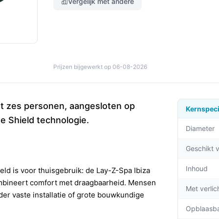
Vergelijk met andere
Prijzen bijgewerkt op 06-08-2026
ot zes personen, aangesloten op
Kernspeci
e Shield technologie.
Diameter
Geschikt 
Inhoud
d is voor thuisgebruik: de Lay-Z-Spa Ibiza
ombineert comfort met draagbaarheid. Mensen
Met verlic
der vaste installatie of grote bouwkundige
Opblaasb