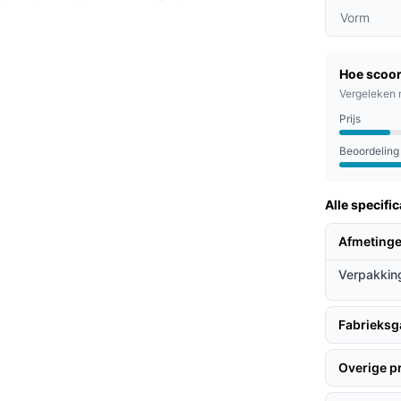
 ruimte.
Vorm
 zorgen voor een heerlijke massage, perfect
a een lange dag.
Hoe scoor
emperatuur van 40°C kun je de spa perfect
Vergeleken 
altijd kunt genieten van een comfortabele
Prijs
Beoordeling
tjes en vrienden die samen willen
Alle specific
he avonden of gewoon een moment voor jezelf
Afmetinge
Verpakkin
ieven
ere spa's?
Fabrieksg
e jacuzzi's kan de PureSpa eenvoudig worden
Overige 
imte verliest.
pomp is de spa in enkele minuten klaar