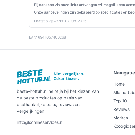
gemak, ontspanning en plezier. Met zijn krachtige
Bij aankoop via onze links ontvangen wij mogelijk een commi
de ideale keuze voor iedereen die op zoek is naa
Onze aanbevelingen zijn gebaseerd op specificaties en beo
Laatst bijgewerkt: 07-08-2026
Ontdek alle specificaties en vergelijk prijzen op
past bij jouw behoeften!
EAN: 6941057406268
BESTE
Navigati
Slim vergelijken.
HOTTUB.NL
Zeker kiezen.
Home
beste-hottub.nl helpt je bij het kiezen van
Alle hottub
de beste producten op basis van
Top 10
onafhankelijke tests, reviews en
Reviews
vergelijkingen.
Merken
info@lsonlineservices.nl
Koopgidse