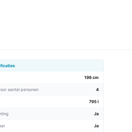
ficaties
196 cm
voor aantal personen
4
795 l
hting
Ja
aar
Ja