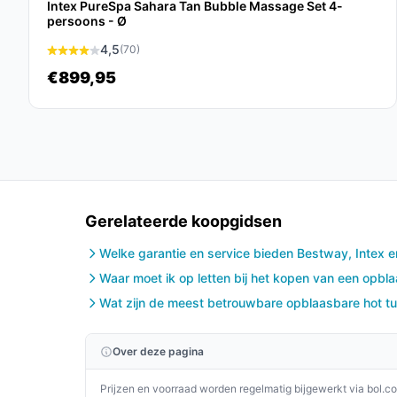
Intex PureSpa Sahara Tan Bubble Massage Set 4-
Kleur:
Kobaltblauw - Een stijlvolle kleur die i
persoons - Ø
Veelgestelde vragen
4,5
(70)
€899,95
Hoe lang gaat dit product mee?
Met goed onderhoud en regelmatig gebruik kan d
fabrieksgarantie van 2 jaar biedt extra gemoedsru
Is dit geschikt voor gebruik in de winter?
Ja, de PureSpa is ontwikkeld voor gebruik in vers
Gerelateerde koopgidsen
spa goed afdekt wanneer deze niet in gebruik is
Welke garantie en service bieden Bestway, Intex 
Wat zijn de belangrijkste verschillen met een tra
Waar moet ik op letten bij het kopen van een opbl
De PureSpa is opblaasbaar, flexibeler en goedkoper
Wat zijn de meest betrouwbare opblaasbare hot t
het nog steeds dezelfde ontspannende functies b
Conclusie
Over deze pagina
De Intex PureSpa Navy Bubbel Opblaasbare 4-per
Prijzen en voorraad worden regelmatig bijgewerkt via bol.c