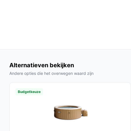
voor gebruik, terwijl andere spa's vaak veel 
Kostenbesparend:
De PureSpa is vaak een vo
lage onderhoudskosten en geen benodigde in
Gebruik & praktische tips
Voor het beste gebruik van je Intex PureSpa, volg
Installatie & setup
Alternatieven bekijken
1. Kies een vlakke ondergrond en zorg ervoor dat
2. Plaats het grondzeil om de ondergrond te bes
Andere opties die het overwegen waard zijn
verlengen.
3. Gebruik de ingebouwde opblaaspomp om de spa
Budgetkeuze
4. Vul de spa met water en stel de gewenste temp
Specificaties in mensentaal
Verpakkingsgewicht:
46 kg - Dit geeft aan 
Inhoud:
795 liter - Genoeg water voor een c