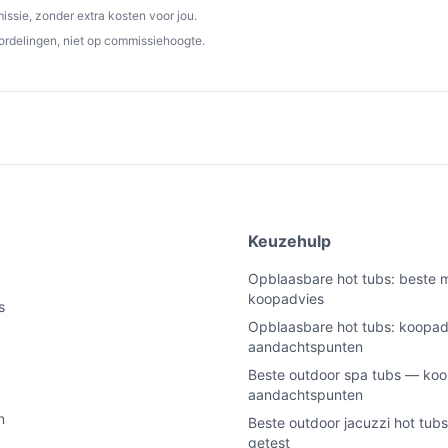
 bubbeljets en instelbare temperatuur is het
ssie, zonder extra kosten voor jou.
r een ontspannende ervaring in eigen huis.
ordelingen, niet op commissiehoogte.
 beste-hottub.nl. Kies bewust wat perfect
e
Keuzehulp
Opblaasbare hot tubs: beste 
koopadvies
s
Opblaasbare hot tubs: koopad
aandachtspunten
Beste outdoor spa tubs — koo
aandachtspunten
n
Beste outdoor jacuzzi hot tubs
getest