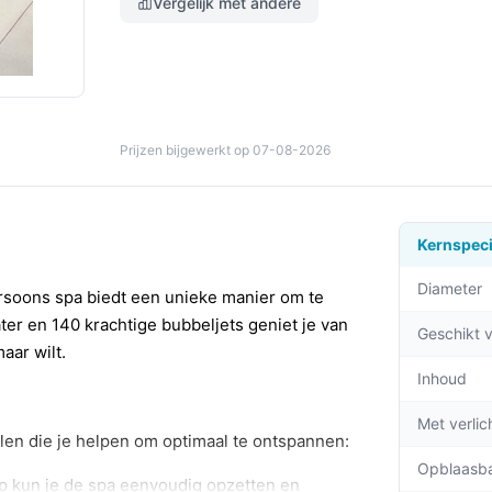
Vergelijk met andere
Prijzen bijgewerkt op 07-08-2026
Kernspeci
Diameter
soons spa biedt een unieke manier om te
r en 140 krachtige bubbeljets geniet je van
Geschikt 
aar wilt.
Inhoud
Met verlic
len die je helpen om optimaal te ontspannen:
Opblaasb
p kun je de spa eenvoudig opzetten en