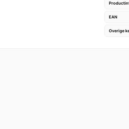
Productin
tijd en moeite kosten om op te zetten.
ordeliger alternatief voor vaste spa's, met
EAN
stallatie.
Overige 
 deze tips:
 er voldoende ruimte is rondom de spa.
chermen en de levensduur van de spa te
 op te blazen.
eratuur in.
dat de spa stevig en duurzaam is.
omfortabele ervaring voor vier personen.