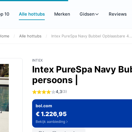
op 10
Alle hottubs
Merken
Gidsen
Reviews
Home
/
Alle hottubs
/
Intex PureSpa Navy Bubbel Opblaasbare 4...
INTEX
Intex PureSpa Navy Bu
persoons |
4,3
(3)
bol.com
€ 1.226,95
Bekijk aanbieding